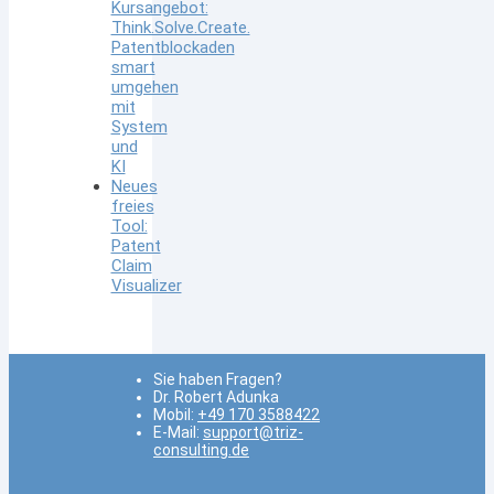
Kursangebot:
Think.Solve.Create.
Patentblockaden
smart
umgehen
mit
System
und
KI
Neues
freies
Tool:
Patent
Claim
Visualizer
Sie haben Fragen?
Dr. Robert Adunka
Mobil:
+49 170 3588422
E-Mail:
support@triz-
consulting.de