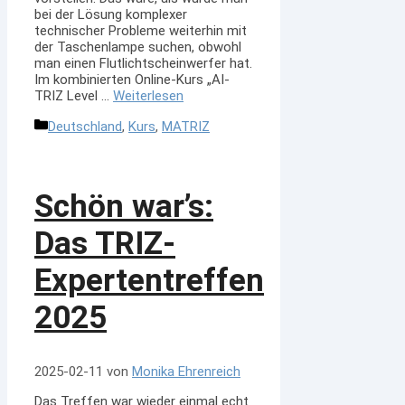
bei der Lösung komplexer
technischer Probleme weiterhin mit
der Taschenlampe suchen, obwohl
man einen Flutlichtscheinwerfer hat.
Im kombinierten Online-Kurs „AI-
TRIZ Level …
Weiterlesen
Kategorien
Deutschland
,
Kurs
,
MATRIZ
Schön war’s:
Das TRIZ-
Expertentreffen
2025
2025-02-11
von
Monika Ehrenreich
Das Treffen war wieder einmal echt