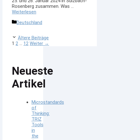
25. und 26. Januar 2024 in Sulzbach-
Rosenberg zusammen. Was …
Weiterlesen
Kategorien
Deutschland
Ältere Beiträge
Seite
Seite
Seite
1
2
…
12
Weiter
→
Neueste
Artikel
Microstandards
of
Thinking:
TRIZ
Tools
in
the