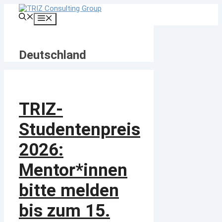
Zum
Inhalt
Menü
springen
Deutschland
TRIZ-
Studentenpreis
2026:
Mentor*innen
bitte melden
bis zum 15.