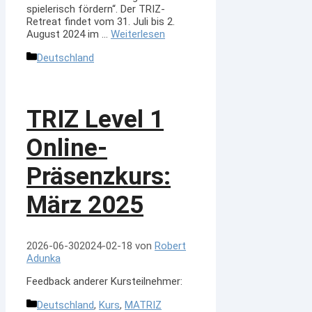
spielerisch fördern“. Der TRIZ-
Retreat findet vom 31. Juli bis 2.
August 2024 im …
Weiterlesen
Kategorien
Deutschland
TRIZ Level 1
Online-
Präsenzkurs:
März 2025
2026-06-30
2024-02-18
von
Robert
Adunka
Feedback anderer Kursteilnehmer:
Kategorien
Deutschland
,
Kurs
,
MATRIZ