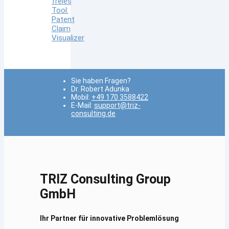
freies
Tool:
Patent
Claim
Visualizer
Sie haben Fragen?
Dr. Robert Adunka
Mobil:
+49 170 3588422
E-Mail:
support@triz-
consulting.de
TRIZ Consulting Group
GmbH
Ihr Partner für innovative Problemlösung