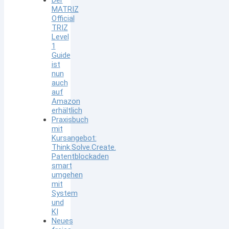
MATRIZ
Official
TRIZ
Level
1
Guide
ist
nun
auch
auf
Amazon
erhältlich
Praxisbuch
mit
Kursangebot:
Think.Solve.Create.
Patentblockaden
smart
umgehen
mit
System
und
KI
Neues