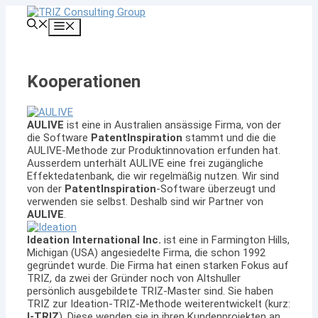
Zum
Inhalt
Menü
springen
Kooperationen
AULIVE
ist eine in Australien ansässige Firma, von der
die Software
PatentInspiration
stammt und die die
AULIVE-Methode zur Produktinnovation erfunden hat.
Ausserdem unterhält AULIVE eine frei zugängliche
Effektedatenbank, die wir regelmäßig nutzen. Wir sind
von der
PatentInspiration
-Software überzeugt und
verwenden sie selbst. Deshalb sind wir Partner von
AULIVE
.
Ideation International Inc.
ist eine in Farmington Hills,
Michigan (USA) angesiedelte Firma, die schon 1992
gegründet wurde. Die Firma hat einen starken Fokus auf
TRIZ, da zwei der Gründer noch von Altshuller
persönlich ausgebildete TRIZ-Master sind. Sie haben
TRIZ zur Ideation-TRIZ-Methode weiterentwickelt (kurz:
I-TRIZ
). Diese wenden sie in ihren Kundenprojekten an