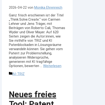
2026-04-22
von
Monika Ehrenreich
Ganz frisch erschienen ist der Titel
„Think.Solve.Create.“ von Carmen
Lehner und Jens Träger, mit
Beiträgen von Roberto Cali, Thomas
Wyder und Oliver Mayer. Auf 620
Seiten zeigen die Autor:innen, wie
Sie mithilfe von TRIZ und KI
Patenblockaden in Lösungsräume
verwandeln können: Sie gehen vom
Patent zur Problemstellung,
analysieren Widersprüche,
generieren mit KI tragfähige
Optionen, bewerten …
Weiterlesen
Kategorien
AI-TRIZ
Neues freies
Tool: Patent