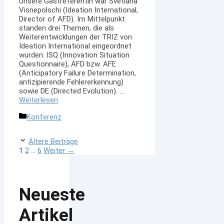
Unsere Gastreferentin war Svetlana
Visnepolschi (Ideation International,
Director of AFD). Im Mittelpunkt
standen drei Themen, die als
Weiterentwicklungen der TRIZ von
Ideation International eingeordnet
wurden: ISQ (Innovation Situation
Questionnaire), AFD bzw. AFE
(Anticipatory Failure Determination,
antizipierende Fehlererkennung)
sowie DE (Directed Evolution). …
Weiterlesen
Kategorien
Konferenz
Ältere Beiträge
Seite
Seite
Seite
1
2
…
6
Weiter
→
Neueste
Artikel