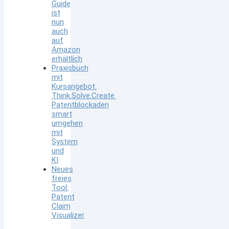
Guide
ist
nun
auch
auf
Amazon
erhältlich
Praxisbuch
mit
Kursangebot:
Think.Solve.Create.
Patentblockaden
smart
umgehen
mit
System
und
KI
Neues
freies
Tool:
Patent
Claim
Visualizer