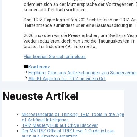
orientiert sich an der Muttersprache der Vortragenden: D
können auf Deutsch vortragen.
Das TRIZ-Expertentreffen 2027 richtet sich an TRIZ-A
Teilnehmende zumindest über eine Basisausbildung in T
2026 mussten wir die Preise erhöhen, um Svetlana Visnep
wieder reduzieren, doch nun sind die Tagungskosten im 
brutto, für Industrie 495 Euro netto.
Hier können Sie sich anmelden.
Kategorien
Konferenz
Highlight-Clips aus Aufzeichnungen von Sondervera
Alle KI-Agenten für TRIZ an einem Ort
Neueste Artikel
Microstandards of Thinking: TRIZ Tools in the Age
of Artificial Intelligence
TRIZ Mastery Hub auf Circle Discover
Der MATRIZ Official TRIZ Level 1 Guide ist nun
auch auf Amazon erhältlich