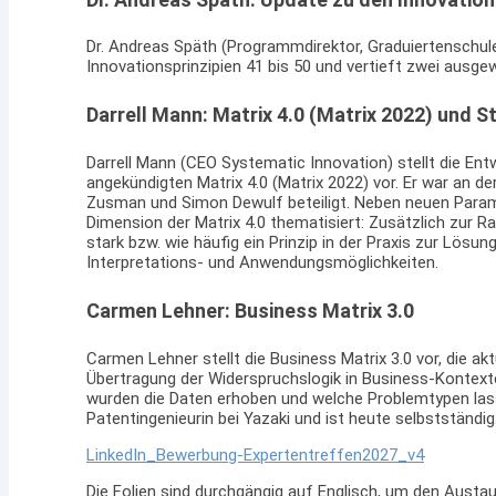
Dr. Andreas Späth (Programmdirektor, Graduiertenschul
Innovationsprinzipien 41 bis 50 und vertieft zwei ausgewäh
Darrell Mann: Matrix 4.0 (Matrix 2022) und S
Darrell Mann (CEO Systematic Innovation) stellt die Entw
angekündigten Matrix 4.0 (Matrix 2022) vor. Er war an de
Zusman und Simon Dewulf beteiligt. Neben neuen Parame
Dimension der Matrix 4.0 thematisiert: Zusätzlich zur Ra
stark bzw. wie häufig ein Prinzip in der Praxis zur Lös
Interpretations- und Anwendungsmöglichkeiten.
Carmen Lehner: Business Matrix 3.0
Carmen Lehner stellt die Business Matrix 3.0 vor, die ak
Übertragung der Widerspruchslogik in Business-Kontext
wurden die Daten erhoben und welche Problemtypen lasse
Patentingenieurin bei Yazaki und ist heute selbstständig
LinkedIn_Bewerbung-Expertentreffen2027_v4
Die Folien sind durchgängig auf Englisch, um den Austa