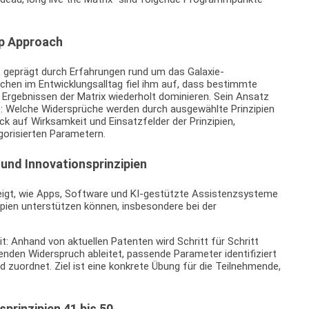
p Approach
 geprägt durch Erfahrungen rund um das Galaxie-
hen im Entwicklungsalltag fiel ihm auf, dass bestimmte
n Ergebnissen der Matrix wiederholt dominieren. Sein Ansatz
p: Welche Widersprüche werden durch ausgewählte Prinzipien
ck auf Wirksamkeit und Einsatzfelder der Prinzipien,
gorisierten Parametern.
und Innovationsprinzipien
eigt, wie Apps, Software und KI-gestützte Assistenzsysteme
ipien unterstützen können, insbesondere bei der
t: Anhand von aktuellen Patenten wird Schritt für Schritt
enden Widerspruch ableitet, passende Parameter identifiziert
 zuordnet. Ziel ist eine konkrete Übung für die Teilnehmende,
prinzipien 41 bis 50