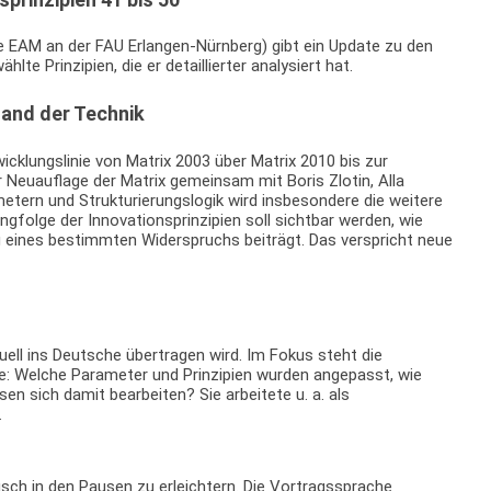
e EAM an der FAU Erlangen-Nürnberg) gibt ein Update zu den
lte Prinzipien, die er detaillierter analysiert hat.
tand der Technik
icklungslinie von Matrix 2003 über Matrix 2010 bis zur
r Neuauflage der Matrix gemeinsam mit Boris Zlotin, Alla
tern und Strukturierungslogik wird insbesondere die weitere
ngfolge der Innovationsprinzipien soll sichtbar werden, wie
ung eines bestimmten Widerspruchs beiträgt. Das verspricht neue
tuell ins Deutsche übertragen wird. Im Fokus steht die
e: Welche Parameter und Prinzipien wurden angepasst, wie
n sich damit bearbeiten? Sie arbeitete u. a. als
.
usch in den Pausen zu erleichtern. Die Vortragssprache