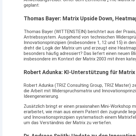
geplant:
Thomas Bayer: Matrix Upside Down, Heatma
Thomas Bayer (WITTENSTEIN) berichtet aus der Praxis,
Antriebssystem. Ausgehend von technischen Widersprüc
Innovationsprinzipien (insbesondere 1, 12 und 15) in de
dreht die Logik der Matrix um und erzeugt eine Heatma
besonders häufig adressiert? Das liefert einen neuen Bli
insbesondere im Kontext der Matrix 2003 mit ihren kate
Robert Adunka: KI-Unterstützung für Matrix 
Robert Adunka (TRIZ Consulting Group, TRIZ Master) z
die Arbeit mit Widerspruchsmatrix und Innovationsprinz
Ideengenerierung.
Zusätzlich bringt er einen praxisnahen Mini-Workshop mi
erarbeitet, wie man aus einem Patent den zugrunde lieg
und Innovationsprinzipien systematisch einem Matrixfeld
um das Verständnis der Matrix zu vertiefen.
Dr. Andreas Späth: Update zu den Innovations