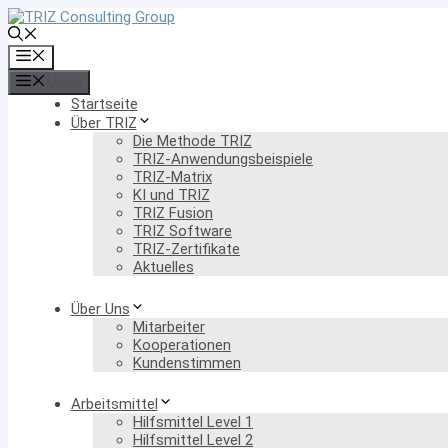
Zum
Inhalt
springen
Menü
Menü
Startseite
Über TRIZ
Die Methode TRIZ
TRIZ-Anwendungsbeispiele
TRIZ-Matrix
KI und TRIZ
TRIZ Fusion
TRIZ Software
TRIZ-Zertifikate
Aktuelles
Über Uns
Mitarbeiter
Kooperationen
Kundenstimmen
Arbeitsmittel
Hilfsmittel Level 1
Hilfsmittel Level 2