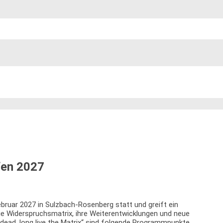
fen 2027
bruar 2027 in Sulzbach-Rosenberg statt und greift ein
 Widerspruchsmatrix, ihre Weiterentwicklungen und neue
dead, long live the Matrix“ sind folgende Programmpunkte