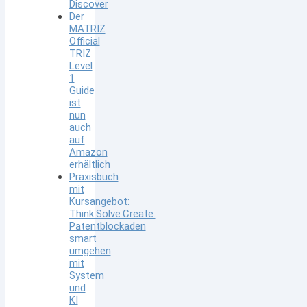
Discover
Der
MATRIZ
Official
TRIZ
Level
1
Guide
ist
nun
auch
auf
Amazon
erhältlich
Praxisbuch
mit
Kursangebot:
Think.Solve.Create.
Patentblockaden
smart
umgehen
mit
System
und
KI