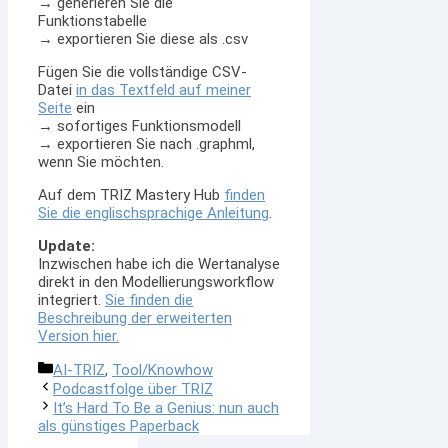
→ generieren Sie die
Funktionstabelle
→ exportieren Sie diese als .csv
Fügen Sie die vollständige CSV-
Datei
in das Textfeld auf meiner
Seite
ein
→ sofortiges Funktionsmodell
→ exportieren Sie nach .graphml,
wenn Sie möchten.
Auf dem TRIZ Mastery Hub
finden
Sie die englischsprachige Anleitung
.
Update:
Inzwischen habe ich die Wertanalyse
direkt in den Modellierungsworkflow
integriert.
Sie finden die
Beschreibung der erweiterten
Version hier.
Kategorien
AI-TRIZ
,
Tool/Knowhow
Podcastfolge über TRIZ
It’s Hard To Be a Genius: nun auch
als günstiges Paperback