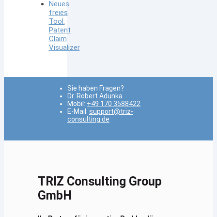
Neues
freies
Tool:
Patent
Claim
Visualizer
Sie haben Fragen?
Dr. Robert Adunka
Mobil:
+49 170 3588422
E-Mail:
support@triz-
consulting.de
TRIZ Consulting Group
GmbH