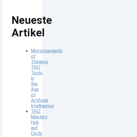
Neueste
Artikel
Microstandards
of
Thinking:
TRIZ
Tools
in
the
Age
of
Artificial
Intelligence
TRIZ
Mastery
Hub
auf
Circle