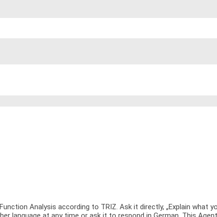
nction Analysis according to TRIZ. Ask it directly, „Explain what you
ther language at any time or ask it to respond in German. This Agent