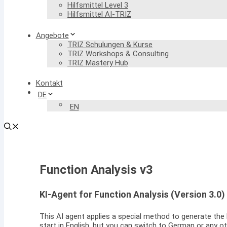
Hilfsmittel Level 3
Hilfsmittel AI-TRIZ
Angebote
TRIZ Schulungen & Kurse
TRIZ Workshops & Consulting
TRIZ Mastery Hub
Kontakt
DE
EN
Function Analysis v3
KI-Agent for Function Analysis (Version 3.0)
This AI agent applies a special method to generate the Fu
start in English, but you can switch to German or any o