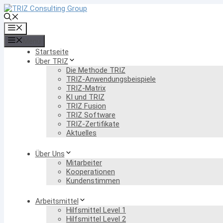
Zum
Inhalt
springen
Menü
Menü
Startseite
Über TRIZ
Die Methode TRIZ
TRIZ-Anwendungsbeispiele
TRIZ-Matrix
KI und TRIZ
TRIZ Fusion
TRIZ Software
TRIZ-Zertifikate
Aktuelles
Über Uns
Mitarbeiter
Kooperationen
Kundenstimmen
Arbeitsmittel
Hilfsmittel Level 1
Hilfsmittel Level 2